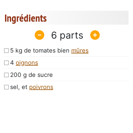
Ingrédients
6
5 kg de tomates bien
mûres
4
oignons
200 g de sucre
sel, et
poivrons