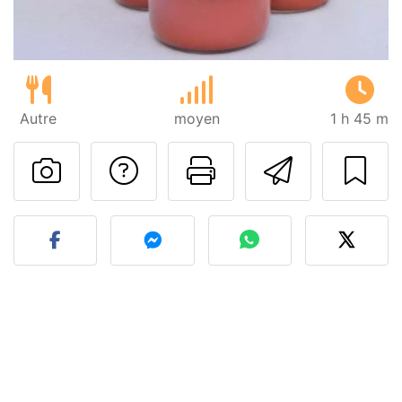
Autre
moyen
1 h 45 m
Poser une question
Imprimer cet
Envoyer
Publier votre photo de cet