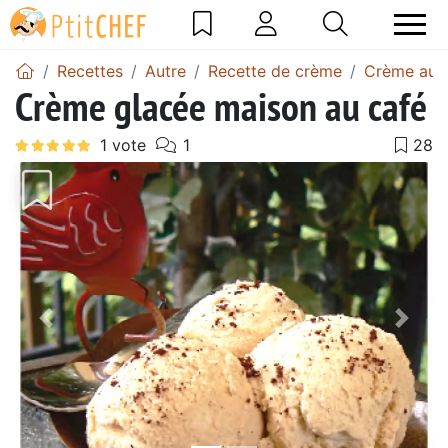
Recettes
Autre
Recette de crème
Crème au 
Crème glacée maison au café
Précédent
Suiv