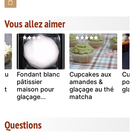
Vous allez aimer
 au
Fondant blanc
Cupcakes aux
Cup
pâtissier
amandes &
poti
et
maison pour
glaçage au thé
glaç
e
glaçage...
matcha
Questions