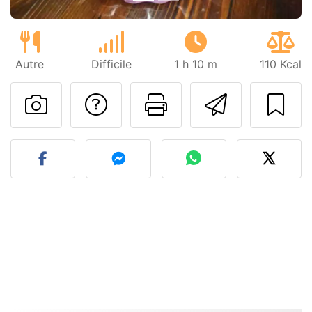
Autre
Difficile
1 h 10 m
110 Kcal
Poser une question
Imprimer cet
Envoyer
Publier votre photo de cet