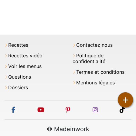
Recettes
Contactez nous
Recettes vidéo
Politique de
confidentialité
Voir les menus
Termes et conditions
Questions
Mentions légales
Dossiers
+
facebook
youtube
pinterest
instagram
tikt
© Madeinwork