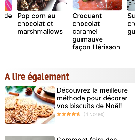
e de
Pop corn au
Croquant
Sucr
chocolat et
chocolat
crè
marshmallows
caramel
gui
guimauve
façon Hérisson
A lire également
Découvrez la meilleure
méthode pour décorer
vos biscuits de Noël!
Comment faire des