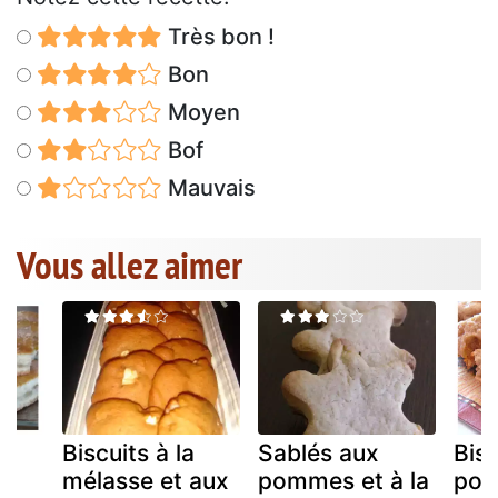
Très bon !
Bon
Moyen
Bof
Mauvais
Vous allez aimer
Biscuits à la
Sablés aux
Bisc
mélasse et aux
pommes et à la
pom