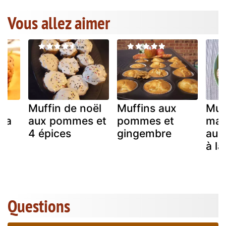
Vous allez aimer
Muffin de noël
Muffins aux
Muf
 la
aux pommes et
pommes et
mas
4 épices
gingembre
aux
à la
Questions