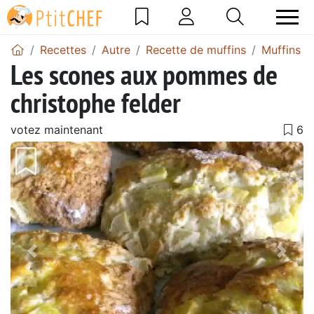
Recettes
Autre
Recette de muffins
Muffins 
Les scones aux pommes de
christophe felder
votez maintenant
Précédent
Suiv