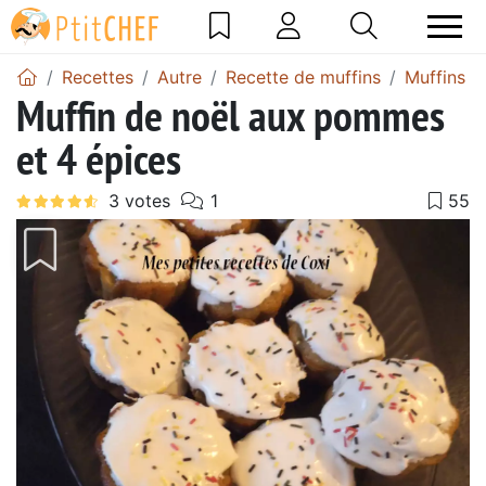
Recettes
Autre
Recette de muffins
Muffins 
Muffin de noël aux pommes
et 4 épices