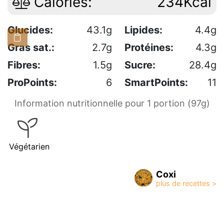
Calories:
234Kcal
Glucides:
43.1g
Lipides:
4.4g
Gras sat.:
2.7g
Protéines:
4.3g
Fibres:
1.5g
Sucre:
28.4g
ProPoints:
6
SmartPoints:
11
Information nutritionnelle pour 1 portion (97g)
Végétarien
Coxi