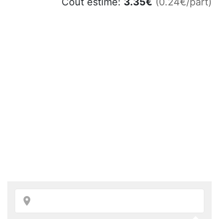
Coût estimé:
3.35
€
(0.24€/part)