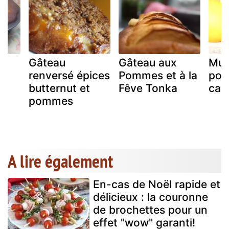
Gâteau
Gâteau aux
Muf
ux
renversé épices
Pommes et à la
pom
butternut et
Fêve Tonka
can
pommes
A lire également
En-cas de Noël rapide et
délicieux : la couronne
de brochettes pour un
effet "wow" garanti!