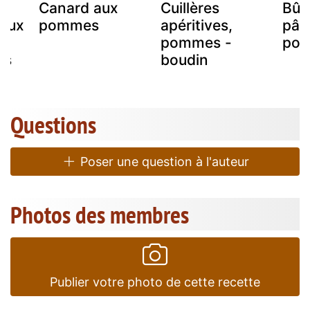
Canard aux
Cuillères
Bûc
aux
pommes
apéritives,
pâti
pommes -
po
es
boudin
Questions
Poser une question à l'auteur
Photos des membres
Publier votre photo de cette recette