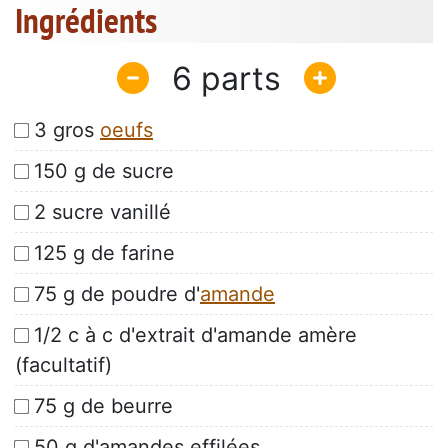
Ingrédients
6
3 gros
oeufs
150 g de sucre
2 sucre vanillé
125 g de farine
75 g de poudre d'
amande
1/2 c à c d'extrait d'amande amère
(facultatif)
75 g de beurre
50 g d'amandes effilées