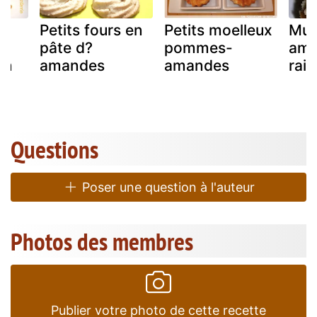
Petits fours en
Petits moelleux
Muf
pâte d?
pommes-
ama
on
amandes
amandes
rais
Questions
Poser une question à l'auteur
Photos des membres
Publier votre photo de cette recette