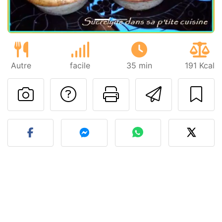
Autre
facile
35 min
191 Kcal
Poser une question
Imprimer cet
Envoyer
Publier votre photo de cet