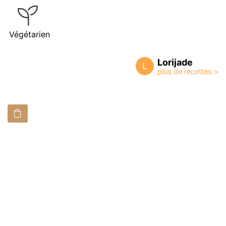
Végétarien
Lorijade
L