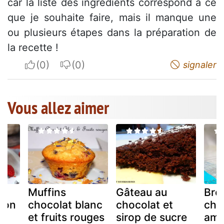
car la liste des ingrédients correspond à ce
que je souhaite faire, mais il manque une
ou plusieurs étapes dans la préparation de
la recette !
I apreciate
I do not appreciate
signaler
Vous allez aimer
Muffins
Gâteau au
Bro
çon
chocolat blanc
chocolat et
choc
et fruits rouges
sirop de sucre
ama