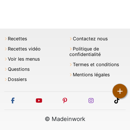
Recettes
Contactez nous
Recettes vidéo
Politique de
confidentialité
Voir les menus
Termes et conditions
Questions
Mentions légales
Dossiers
+
facebook
youtube
pinterest
instagram
tikt
© Madeinwork