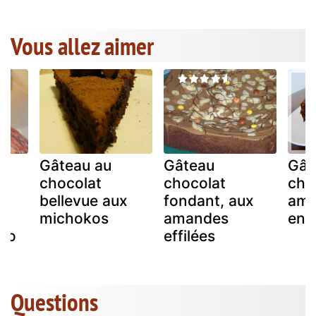
Vous allez aimer
Gâteau au
Gâteau
Gât
chocolat
chocolat
cho
bellevue aux
fondant, aux
ama
e
michokos
amandes
ent
sio
effilées
Questions