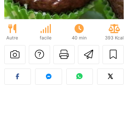
Autre
facile
40 min
393 Kcal
Poser une question
Imprimer cet
Envoyer
Publier votre photo de cet