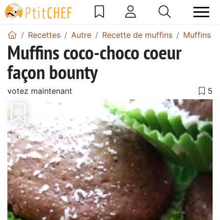
Recettes
Autre
Recette de muffins
Muffins à
Muffins coco-choco coeur
façon bounty
votez maintenant