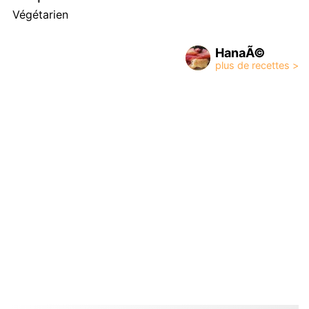
Végétarien
HanaÃ©