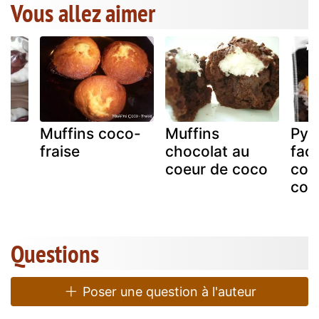
Vous allez aimer
co
Muffins coco-
Muffins
Pyr
fraise
chocolat au
faç
coeur de coco
coc
con
Questions
Poser une question à l'auteur