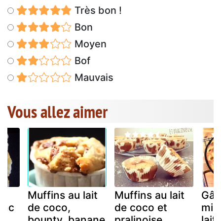
Très bon !
Bon
Moyen
Bof
Mauvais
Vous allez aimer
Muffins au lait
Muffins au lait
Gât
anc
de coco,
de coco et
mir
bounty, banane
pralinoise
lait