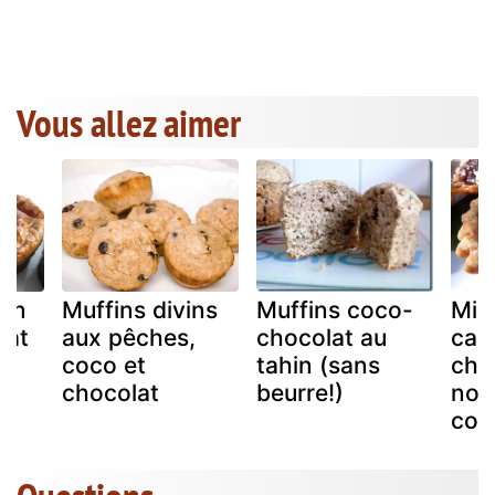
Vous allez aimer
kan
Muffins divins
Muffins coco-
Mini
lat
aux pêches,
chocolat au
car
l
coco et
tahin (sans
cho
chocolat
beurre!)
nois
coc