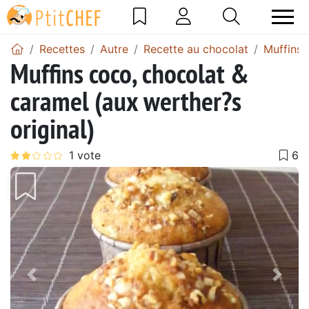
Recettes
Autre
Recette au chocolat
Muffins 
Muffins coco, chocolat &
caramel (aux werther?s
original)
Précédent
Suiv