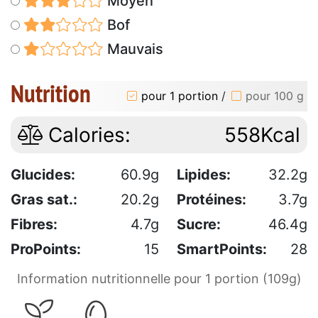
Moyen
Bof
Mauvais
Nutrition
pour 1 portion
/
pour 100 g
Calories:
558Kcal
Glucides:
60.9g
Lipides:
32.2g
Gras sat.:
20.2g
Protéines:
3.7g
Fibres:
4.7g
Sucre:
46.4g
ProPoints:
15
SmartPoints:
28
Information nutritionnelle pour 1 portion (109g)