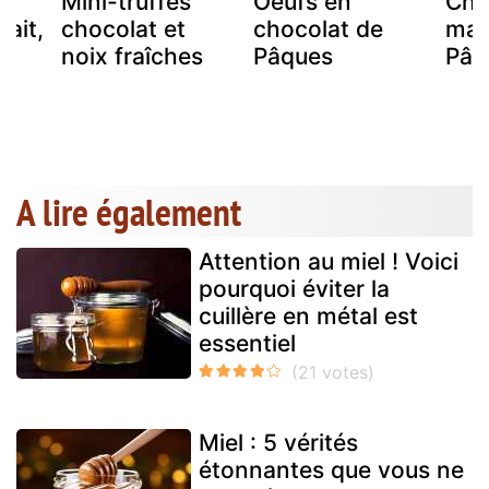
au
Mini-truffes
Oeufs en
Cho
lait,
chocolat et
chocolat de
mai
c
noix fraîches
Pâques
Pâq
A lire également
Attention au miel ! Voici
pourquoi éviter la
cuillère en métal est
essentiel
Miel : 5 vérités
étonnantes que vous ne