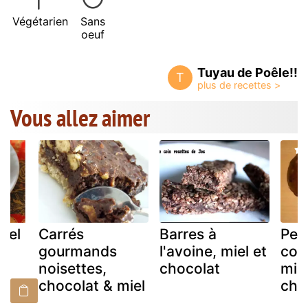
Végétarien
Sans
oeuf
Tuyau de Poêle!!
T
Vous allez aimer
iel
Carrés
Barres à
Peti
gourmands
l'avoine, miel et
com
noisettes,
chocolat
miel
chocolat & miel
cho