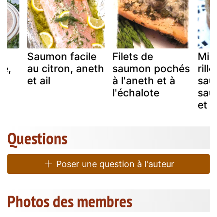
Saumon facile
Filets de
Min
é,
au citron, aneth
saumon pochés
rill
et ail
à l'aneth et à
sau
l'échalote
sau
et 
Questions
Poser une question à l'auteur
Photos des membres