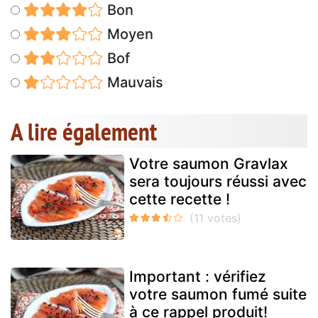
Bon
Moyen
Bof
Mauvais
A lire également
Votre saumon Gravlax
sera toujours réussi avec
cette recette !
Important : vérifiez
votre saumon fumé suite
à ce rappel produit!