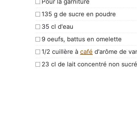
Pour la garniture
135 g de sucre en poudre
35 cl d'eau
9 oeufs, battus en omelette
1/2 cuillère à
café
d'arôme de van
23 cl de lait concentré non sucr