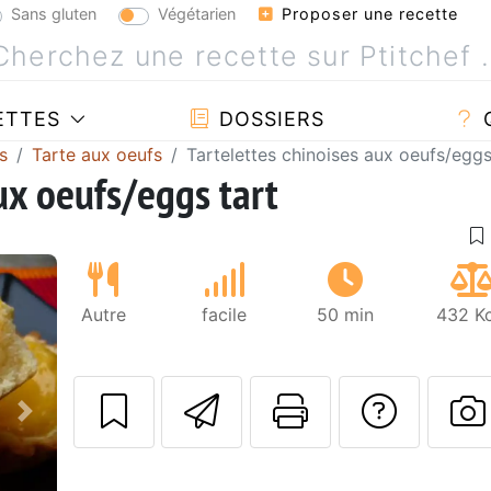
Sans gluten
Végétarien
Proposer une recette
ETTES
DOSSIERS
s
Tarte aux oeufs
Tartelettes chinoises aux oeufs/eggs
ux oeufs/eggs tart
Autre
facile
50 min
432 Kc
Envoyer cette r
Imprimer c
Poser
Suivant
P