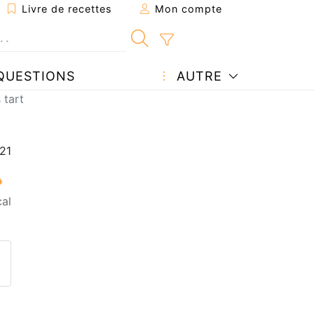
Livre de recettes
Mon compte
QUESTIONS
AUTRE
 tart
al
ecette à un ami
ette page
 une question à l'auteur
ublier votre photo de cette r