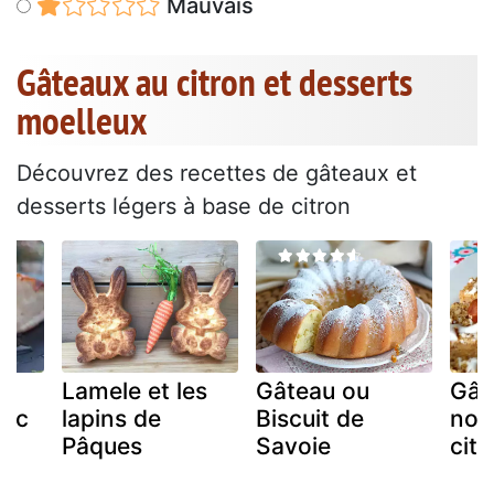
Mauvais
Gâteaux au citron et desserts
moelleux
Découvrez des recettes de gâteaux et
desserts légers à base de citron
Lamele et les
Gâteau ou
Gât
anc
lapins de
Biscuit de
nois
Pâques
Savoie
citr