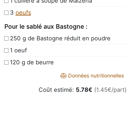
1 cuillère à soupe de Maïzena
3
oeufs
Pour le sablé aux Bastogne :
250 g de Bastogne réduit en poudre
1 oeuf
120 g de beurre
Données nutritionnelles
Coût estimé:
5.78
€
(1.45€/part)