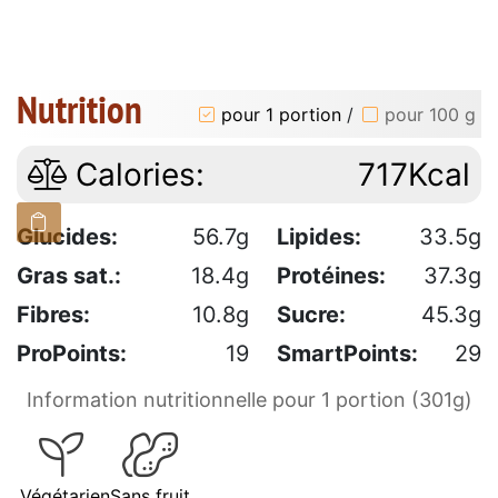
Nutrition
pour 1 portion
/
pour 100 g
Calories:
717Kcal
Glucides:
56.7g
Lipides:
33.5g
Gras sat.:
18.4g
Protéines:
37.3g
Fibres:
10.8g
Sucre:
45.3g
ProPoints:
19
SmartPoints:
29
Information nutritionnelle pour 1 portion (301g)
Végétarien
Sans fruit