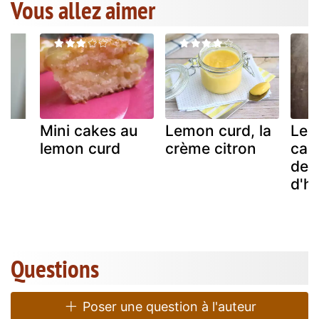
Vous allez aimer
n
Mini cakes au
Lemon curd, la
Les
lemon curd
crème citron
carr
des
d'h
Questions
Poser une question à l'auteur