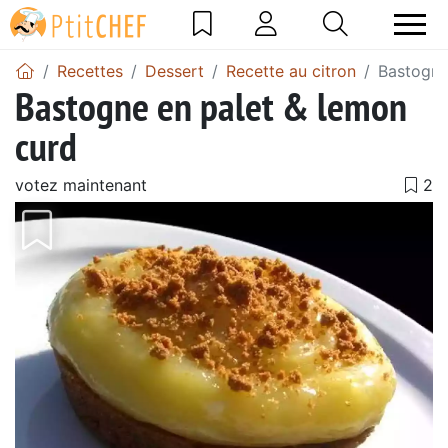
Recettes
Dessert
Recette au citron
Bastogne
Bastogne en palet & lemon
curd
votez maintenant