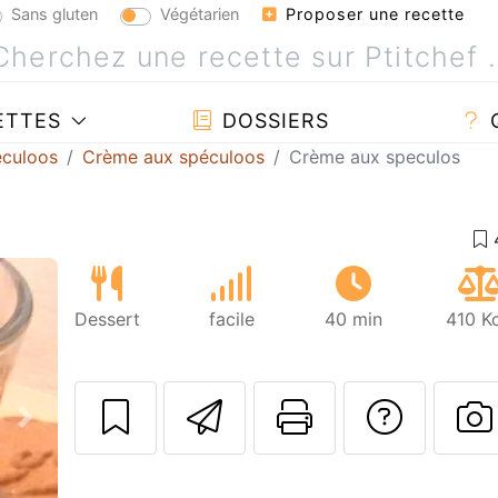
Sans gluten
Végétarien
Proposer une recette
ETTES
DOSSIERS
éculoos
Crème aux spéculoos
Crème aux speculos
Dessert
facile
40 min
410 K
Envoyer cette r
Imprimer c
Poser
Suivant
P