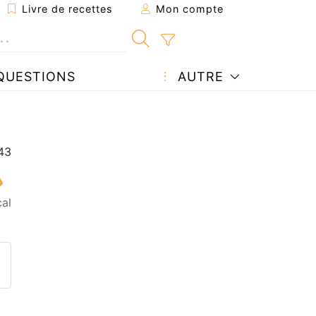
Livre de recettes
Mon compte
QUESTIONS
AUTRE
cal
ecette à un ami
ette page
 une question à l'auteur
ublier votre photo de cette r