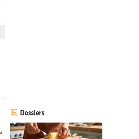
Dossiers
s