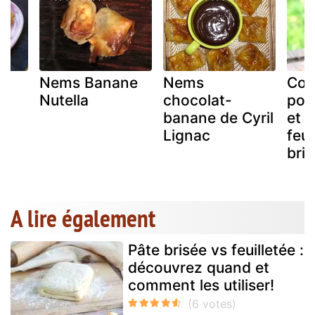
Nems Banane
Nems
Com
Nutella
chocolat-
poi
banane de Cyril
et 
Lignac
feui
bri
A lire également
Pâte brisée vs feuilletée :
découvrez quand et
comment les utiliser!