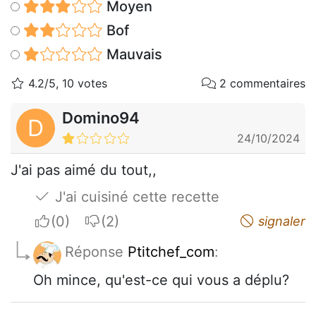
Moyen
Bof
Mauvais
4.2/5, 10 votes
2 commentaires
Domino94
D
24/10/2024
J'ai pas aimé du tout,,
J'ai cuisiné cette recette
I apreciate
I do not appreciate
signaler
Réponse
Ptitchef_com
:
Oh mince, qu'est-ce qui vous a déplu?