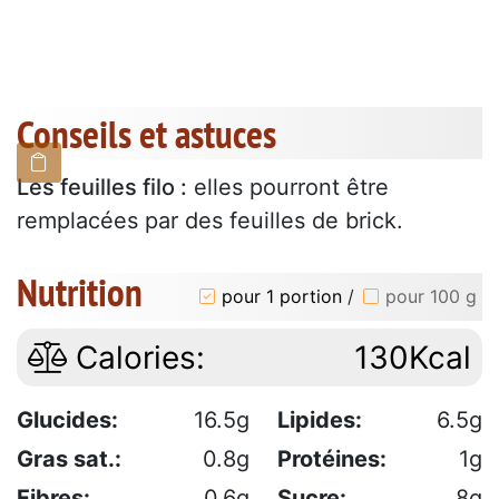
Conseils et astuces
Les feuilles filo :
elles pourront être
remplacées par des feuilles de brick.
Nutrition
pour 1 portion
/
pour 100 g
Calories:
130Kcal
Glucides:
16.5g
Lipides:
6.5g
Gras sat.:
0.8g
Protéines:
1g
Fibres:
0.6g
Sucre:
8g