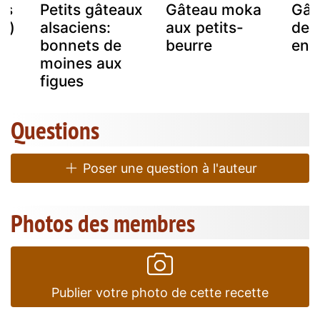
ps
Petits gâteaux
Gâteau moka
Gât
i)
alsaciens:
aux petits-
de 
bonnets de
beurre
enf
moines aux
figues
Questions
Poser une question à l'auteur
Photos des membres
Publier votre photo de cette recette