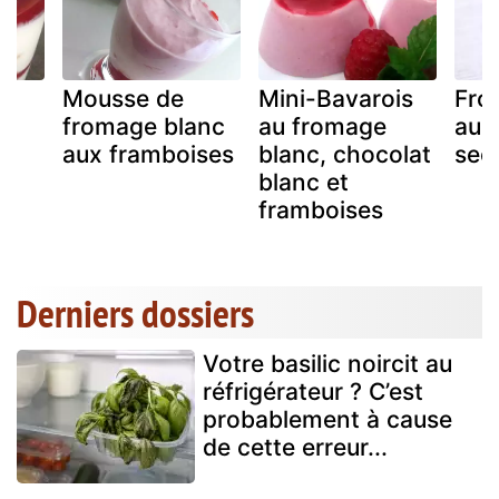
Mousse de
Mini-Bavarois
Fro
fromage blanc
au fromage
au m
aux framboises
blanc, chocolat
sec
blanc et
framboises
Derniers dossiers
Votre basilic noircit au
réfrigérateur ? C’est
probablement à cause
de cette erreur...