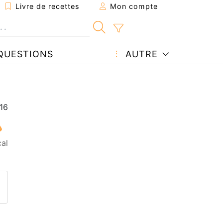
Livre de recettes
Mon compte
QUESTIONS
AUTRE
al
ecette à un ami
ette page
 une question à l'auteur
ublier votre photo de cette r