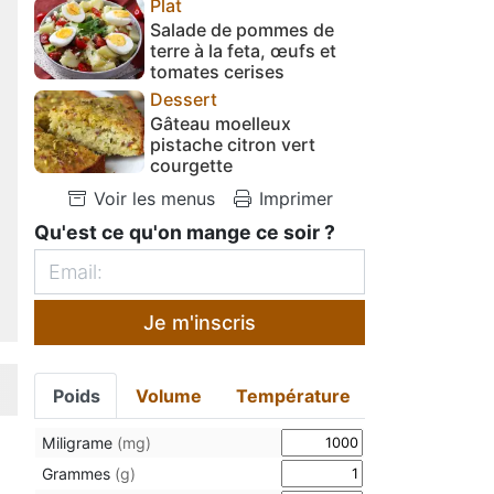
Plat
Salade de pommes de
terre à la feta, œufs et
tomates cerises
Dessert
Gâteau moelleux
pistache citron vert
courgette
Voir les menus
Imprimer
Qu'est ce qu'on mange ce soir ?
Je m'inscris
Poids
Volume
Température
Miligrame
(mg)
Grammes
(g)