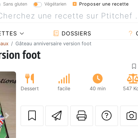
Sans gluten
Végétarien
Proposer une recette
ETTES
DOSSIERS
eaux
Gâteau anniversaire version foot
rsion foot
Dessert
facile
40 min
547 Kc
Envoyer cette r
Imprimer c
Poser
Suivant
P