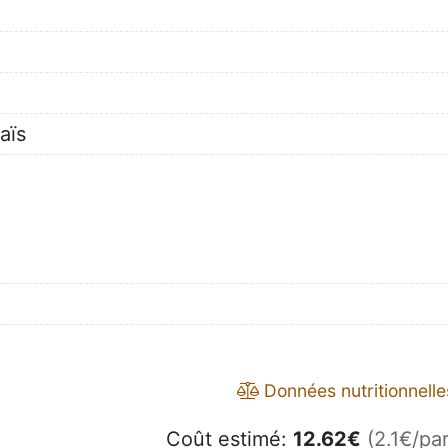
aïs
Données nutritionnelle
Coût estimé:
12.62
€
(2.1€/par