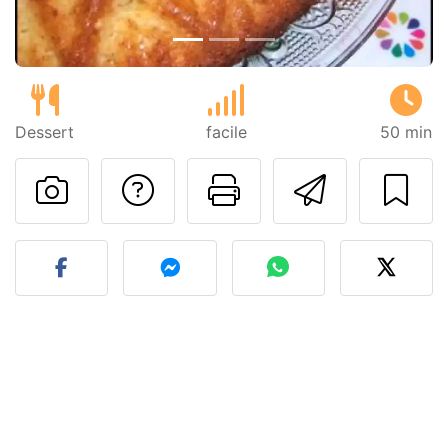
Dessert
facile
50 min
Poser une question
Imprimer cet
Envoyer
Publier votre photo de cet