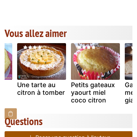
Vous allez aimer
rt
Une tarte au
Petits gateaux
Gat
citron à tomber
yaourt miel
men
coco citron
gia
Questions