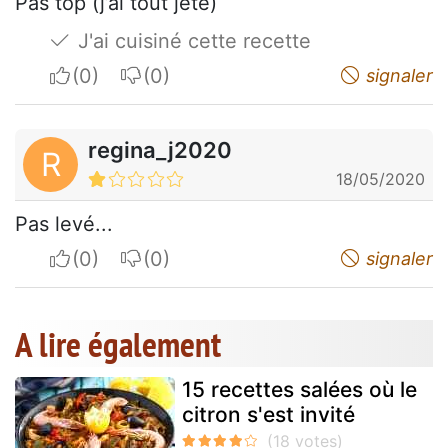
Pas top (j’ai tout jeté)
J'ai cuisiné cette recette
I apreciate
I do not appreciate
signaler
regina_j2020
R
18/05/2020
Pas levé...
I apreciate
I do not appreciate
signaler
A lire également
15 recettes salées où le
citron s'est invité