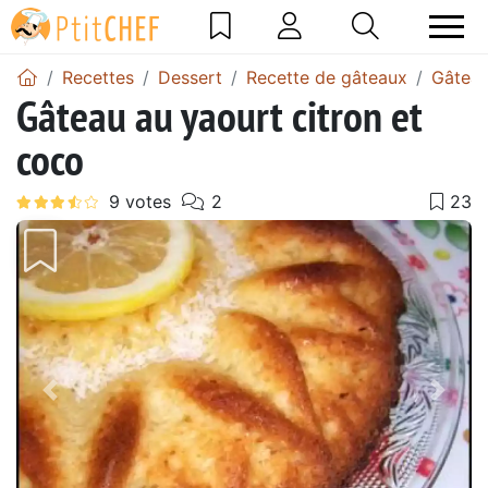
Recettes
Dessert
Recette de gâteaux
Gâteau
Gâteau au yaourt citron et
coco
Précédent
Suiv