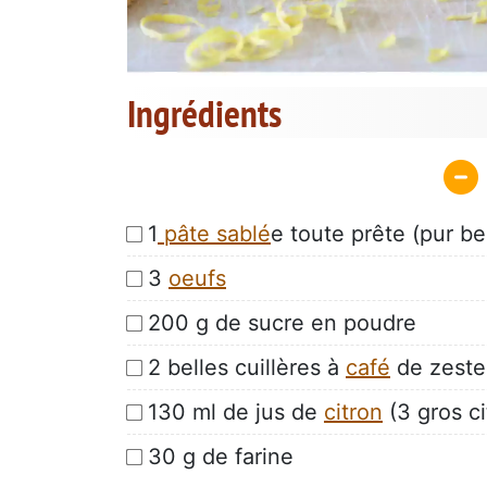
Ingrédients
1
pâte sablé
e toute prête (pur b
3
oeufs
200 g de sucre en poudre
2 belles cuillères à
café
de zestes
130 ml de jus de
citron
(3 gros ci
30 g de farine