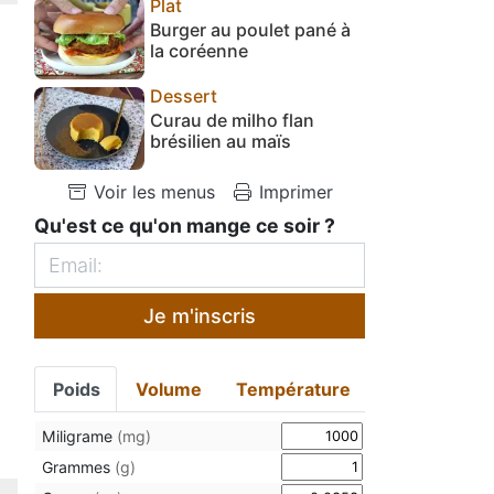
Plat
Burger au poulet pané à
la coréenne
Dessert
Curau de milho flan
brésilien au maïs
Voir les menus
Imprimer
Qu'est ce qu'on mange ce soir ?
Je m'inscris
Poids
Volume
Température
Miligrame
(mg)
Grammes
(g)