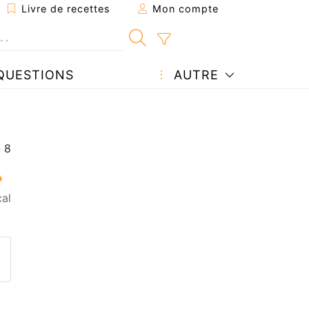
Livre de recettes
Mon compte
QUESTIONS
AUTRE
al
ecette à un ami
ette page
 une question à l'auteur
ublier votre photo de cette r