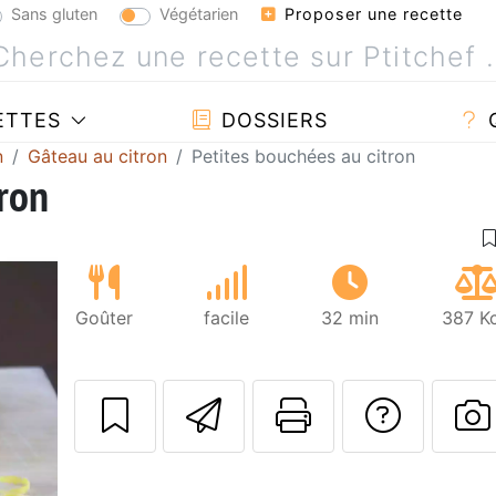
Sans gluten
Végétarien
Proposer une recette
ETTES
DOSSIERS
n
Gâteau au citron
Petites bouchées au citron
tron
Goûter
facile
32 min
387 Kc
Envoyer cette r
Imprimer c
Poser
P