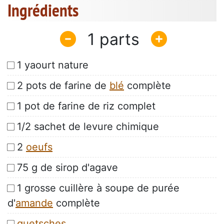
Ingrédients
1
1 yaourt nature
2 pots de farine de
blé
complète
1 pot de farine de riz complet
1/2 sachet de levure chimique
2
oeufs
75 g de sirop d'agave
1 grosse cuillère à soupe de purée
d'
amande
complète
quetsches