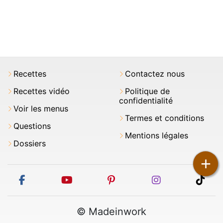
Recettes
Contactez nous
Recettes vidéo
Politique de
confidentialité
Voir les menus
Termes et conditions
Questions
Mentions légales
Dossiers
+
facebook
youtube
pinterest
instagram
tikt
© Madeinwork