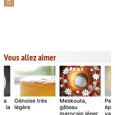
Vous allez aimer
r a
Génoise très
Meskouta,
Pet
 a la
légère
gâteau
épo
marocain léger
vap