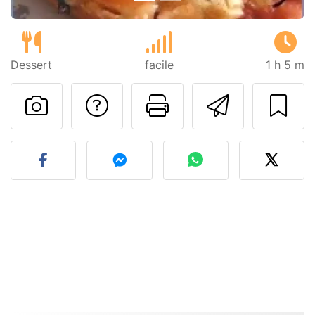
Dessert
facile
1 h 5 m
Poser une question
Imprimer cet
Envoyer
Publier votre photo de cet