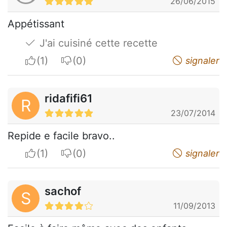
26/06/2015
Appétissant
J'ai cuisiné cette recette
I apreciate
I do not appreciate
signaler
ridafifi61
R
23/07/2014
Repide e facile bravo..
I apreciate
I do not appreciate
signaler
sachof
S
11/09/2013