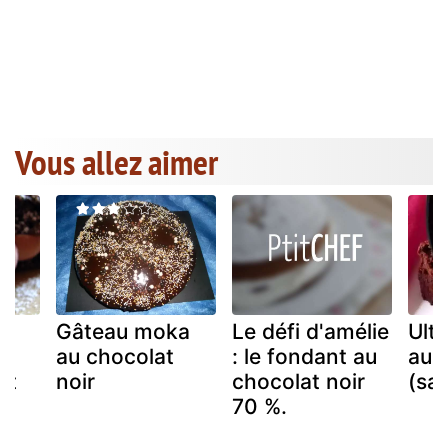
Vous allez aimer
e
Gâteau moka
Le défi d'amélie
Ult
au chocolat
: le fondant au
au 
et
noir
chocolat noir
(san
70 %.