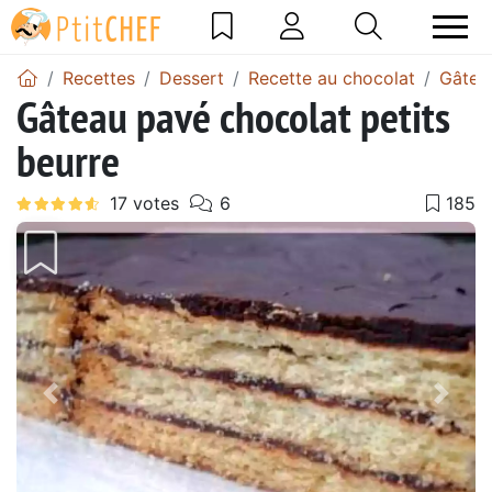
Recettes
Dessert
Recette au chocolat
Gâtea
Gâteau pavé chocolat petits
beurre
Précédent
Suiv