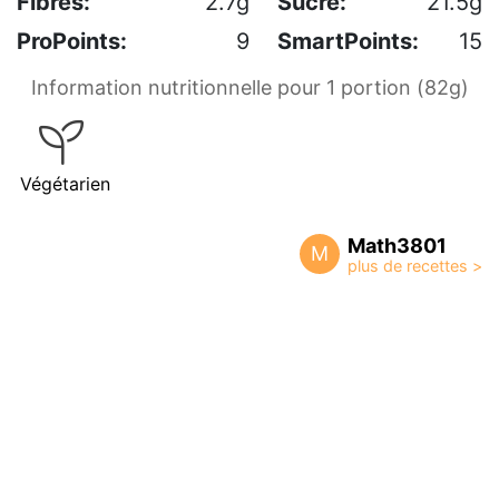
Fibres:
2.7g
Sucre:
21.5g
ProPoints:
9
SmartPoints:
15
Information nutritionnelle pour 1 portion (82g)
Végétarien
Math3801
M