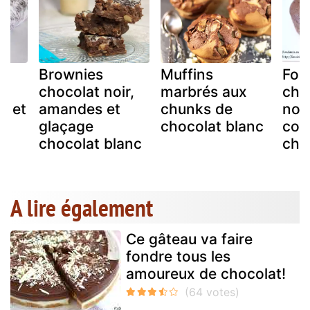
au
Brownies
Muffins
Fon
chocolat noir,
marbrés aux
cho
e et
amandes et
chunks de
noi
glaçage
chocolat blanc
cou
chocolat blanc
cho
A lire également
Ce gâteau va faire
fondre tous les
amoureux de chocolat!