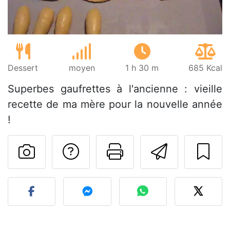
Dessert
moyen
1 h 30 m
685 Kcal
Superbes gaufrettes à l'ancienne : vieille
recette de ma mère pour la nouvelle année
!
Poser une question
Imprimer cet
Envoyer
Publier votre photo de cet