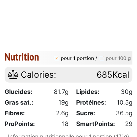
Nutrition
pour 1 portion
/
pour 100 g
Calories:
685Kcal
Glucides:
81.7g
Lipides:
30g
Gras sat.:
19g
Protéines:
10.5g
Fibres:
2.6g
Sucre:
36.5g
ProPoints:
18
SmartPoints:
29
Information nutritionnelle pour 1 portion (171g)