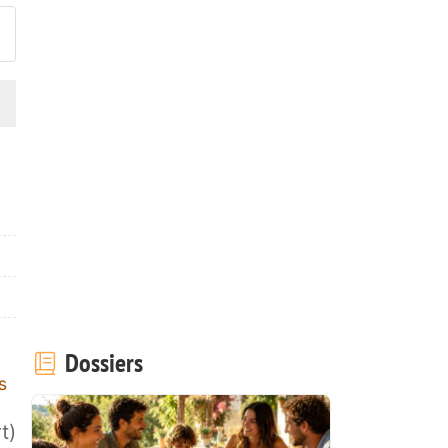
Dossiers
s
t)