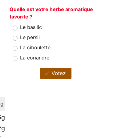
Quelle est votre herbe aromatique
favorite ?
Le basilic
Le persil
La ciboulette
La coriandre
Votez
 g
6g
7g