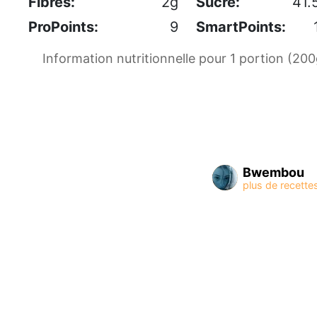
Fibres:
2g
Sucre:
41.
ProPoints:
9
SmartPoints:
Information nutritionnelle pour 1 portion (200
Bwembou