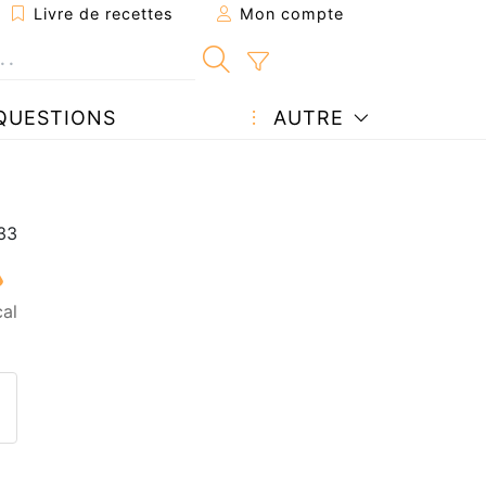
Livre de recettes
Mon compte
QUESTIONS
AUTRE
al
ecette à un ami
ette page
 une question à l'auteur
ublier votre photo de cette r