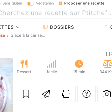
Sans gluten
Végétarien
Proposer une recette
ETTES
DOSSIERS
ise
Glace à la cerise...
Dessert
facile
15 min
344 Kc
Envoyer cette r
Imprimer c
Poser
Suivant
P