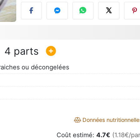
4
raiches ou décongelées
Données nutritionnelle
Coût estimé:
4.7
€
(1.18€/par