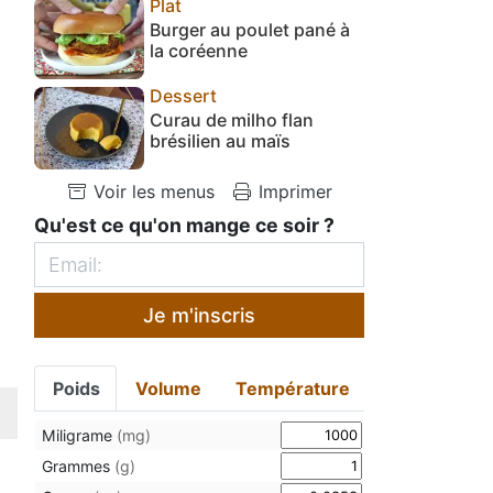
Plat
Burger au poulet pané à
la coréenne
Dessert
Curau de milho flan
brésilien au maïs
Voir les menus
Imprimer
Qu'est ce qu'on mange ce soir ?
Je m'inscris
Poids
Volume
Température
Miligrame
(mg)
Grammes
(g)