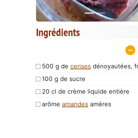
Ingrédients
500 g de
cerises
dénoyautées, f
100 g de sucre
20 cl de crème liquide entière
arôme
amandes
amères