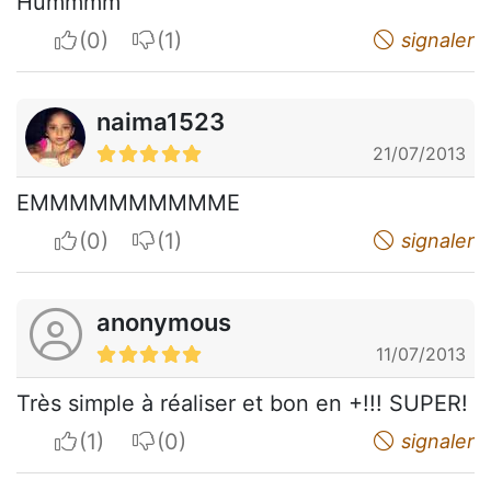
Hummmm
I apreciate
I do not appreciate
signaler
naima1523
21/07/2013
EMMMMMMMMMME
I apreciate
I do not appreciate
signaler
anonymous
11/07/2013
Très simple à réaliser et bon en +!!! SUPER!
I apreciate
I do not appreciate
signaler