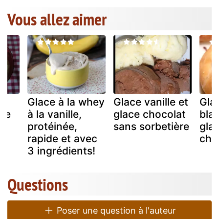
Vous allez aimer
Glace à la whey
Glace vanille et
Gla
tte
à la vanille,
glace chocolat
blan
protéinée,
sans sorbetière
glac
rapide et avec
choc
3 ingrédients!
Questions
Poser une question à l'auteur