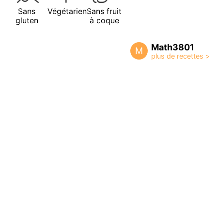
Sans
Végétarien
Sans fruit
gluten
à coque
Math3801
M