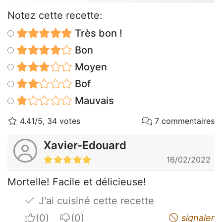
Notez cette recette:
Très bon !
Bon
Moyen
Bof
Mauvais
4.41/5, 34 votes
7 commentaires
Xavier-Edouard
16/02/2022
Mortelle! Facile et délicieuse!
J'ai cuisiné cette recette
I apreciate
I do not appreciate
signaler