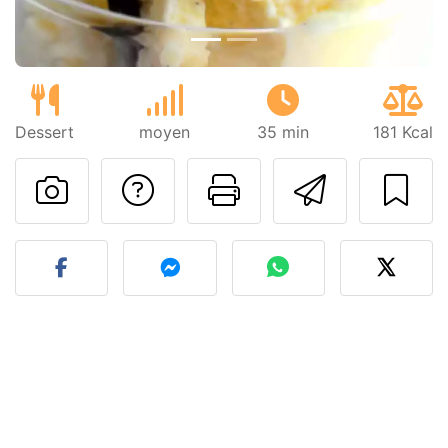
Dessert
moyen
35 min
181 Kcal
Poser une question
Imprimer cet
Envoyer
Publier votre photo de cet