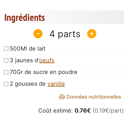
Ingrédients
4
500Ml de lait
3 jaunes d'
oeufs
70Gr de sucre en poudre
2 gousses de
vanille
Données nutritionnelles
Coût estimé:
0.76
€
(0.19€/part)