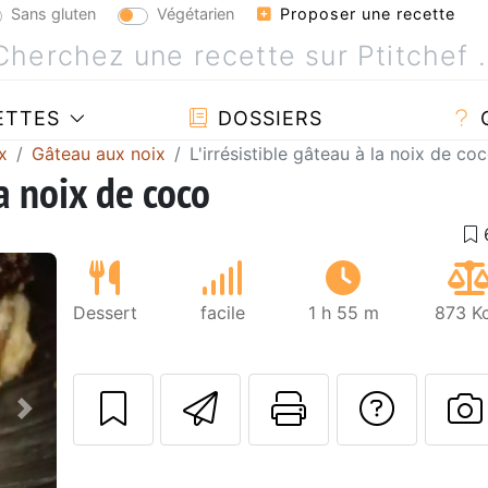
Sans gluten
Végétarien
Proposer une recette
ETTES
DOSSIERS
x
Gâteau aux noix
L'irrésistible gâteau à la noix de co
la noix de coco
Dessert
facile
1 h 55 m
873 Kc
Envoyer cette r
Imprimer c
Poser
Suivant
P