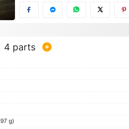
4
397 g)