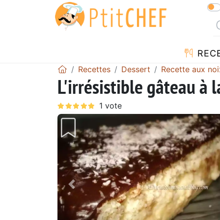
REC
Recettes
Dessert
Recette aux noi
L'irrésistible gâteau à 
Précédent