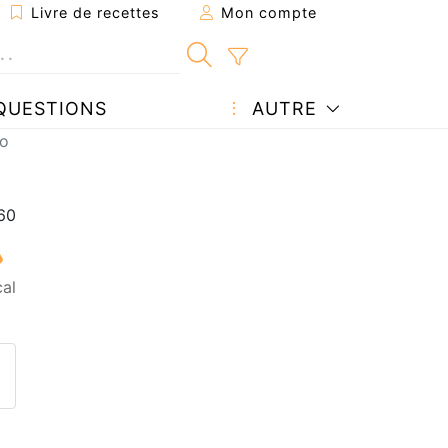
Livre de recettes
Mon compte
QUESTIONS
AUTRE
co
al
ecette à un ami
ette page
 une question à l'auteur
ublier votre photo de cette r