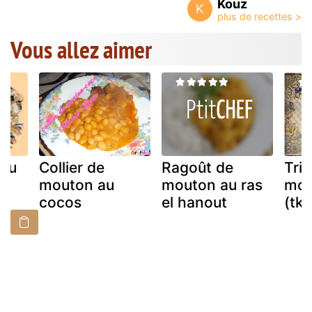
Kouz
K
Vous allez aimer
eau
Collier de
Ragoût de
Tri
e
mouton au
mouton au ras
mou
cocos
el hanout
(tka