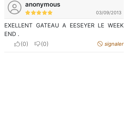
anonymous
03/09/2013
EXELLENT GATEAU A EESEYER LE WEEK
END .
I apreciate
I do not appreciate
signaler