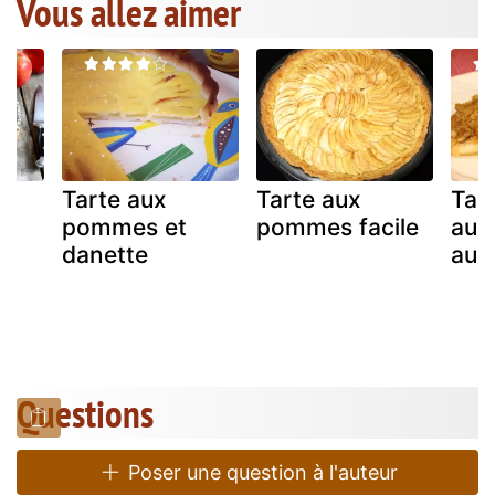
Vous allez aimer
Tarte aux
Tarte aux
Tart
pommes et
pommes facile
au 
danette
aux
Questions
Poser une question à l'auteur