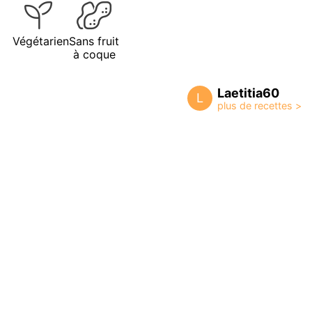
Végétarien
Sans fruit
à coque
Laetitia60
L