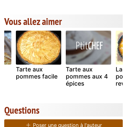
Vous allez aimer
Tarte aux
Tarte aux
La 
s
pommes facile
pommes aux 4
po
épices
revi
Questions
Poser une question à l'auteur