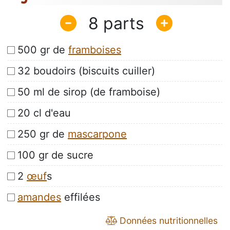
8
500 gr de
framboises
32 boudoirs (biscuits cuiller)
50 ml de sirop (de framboise)
20 cl d'eau
250 gr de
mascarpone
100 gr de sucre
2
œuf
s
amandes
effilées
Données nutritionnelles