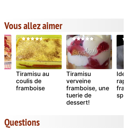
Vous allez aimer
Tiramisu au
Tiramisu
Idé
coulis de
verveine
rap
framboise
framboise, une
fra
tuerie de
spé
dessert!
Questions