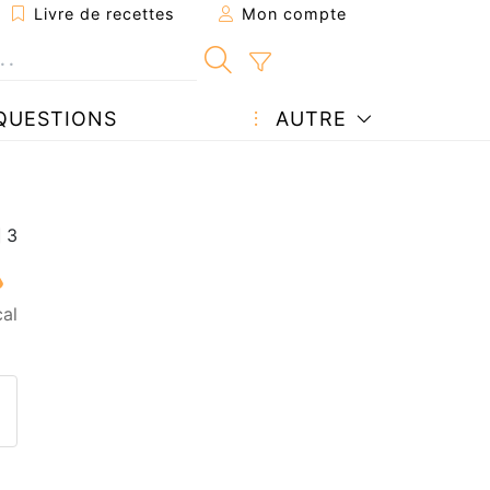
Livre de recettes
Mon compte
QUESTIONS
AUTRE
al
ecette à un ami
ette page
 une question à l'auteur
ublier votre photo de cette r