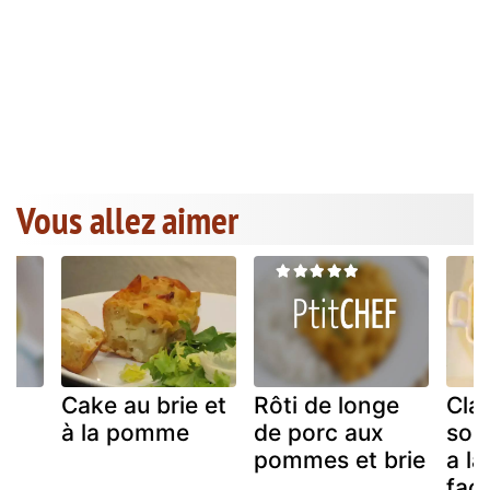
Vous allez aimer
Cake au brie et
Rôti de longe
Claf
à la pomme
de porc aux
souf
pommes et brie
a l
faç