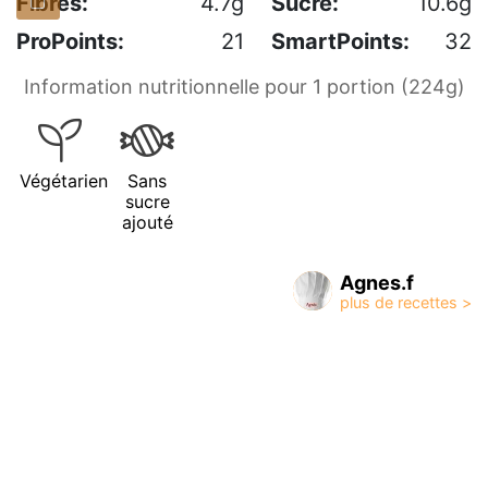
Fibres:
4.7g
Sucre:
10.6g
ProPoints:
21
SmartPoints:
32
Information nutritionnelle pour 1 portion (224g)
Végétarien
Sans
sucre
ajouté
Agnes.f