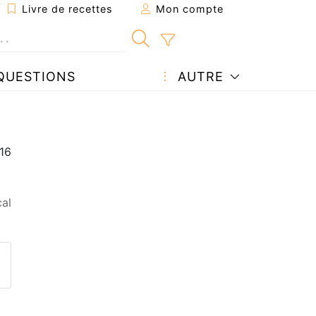
Livre de recettes
Mon compte
QUESTIONS
AUTRE
al
ecette à un ami
ette page
 une question à l'auteur
ublier votre photo de cette r