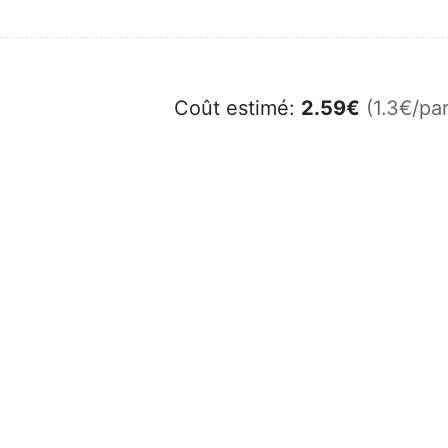
Coût estimé:
2.59
€
(1.3€/par