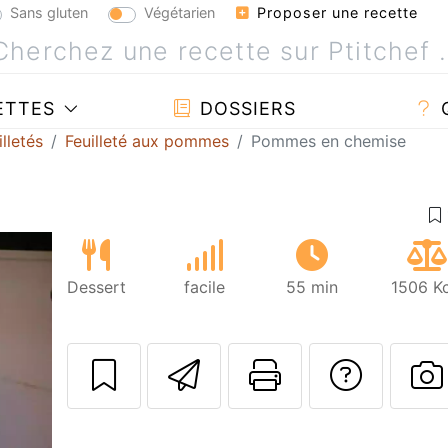
Sans gluten
Végétarien
Proposer une recette
ETTES
DOSSIERS
lletés
Feuilleté aux pommes
Pommes en chemise
Dessert
facile
55 min
1506 Kc
Envoyer cette r
Imprimer c
Poser
P