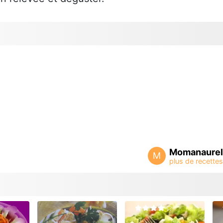
Momanaurel
M