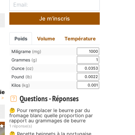
Je m'inscris
Poids
Volume
Température
Miligrame
(mg)
Grammes
(g)
Ounce
(oz)
Pound
(lb)
Kilos
(kg)
ie
Questions - Réponses
🤔 Pour remplacer le beurre par du
fromage blanc quelle proportion par
rapport au grammages de beurre
1 réponse(s)
🤔 Recette beignets à la portugaise