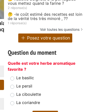
vous mettez quand la farine ?
2 réponse(s)
🤔 -le coût estimé des recettes est loin
de la vérité très très minoré , ??
alade de
Salade
Salade de
1 réponse(s)
aquerettes
vosgienne
poissons f
Voir toutes les questions
Posez votre question
Question du moment
Quelle est votre herbe aromatique
favorite ?
Le basilic
Le persil
La ciboulette
La coriandre