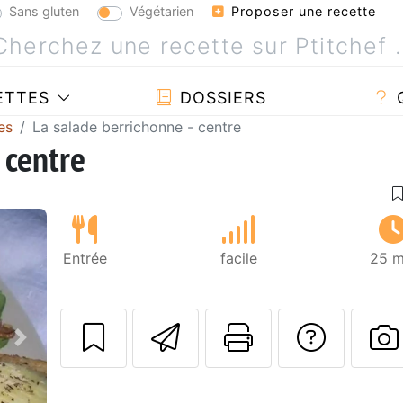
Sans gluten
Végétarien
Proposer une recette
ETTES
DOSSIERS
es
La salade berrichonne - centre
 centre
Entrée
facile
25 m
Envoyer cette r
Imprimer c
Poser
Suivant
P