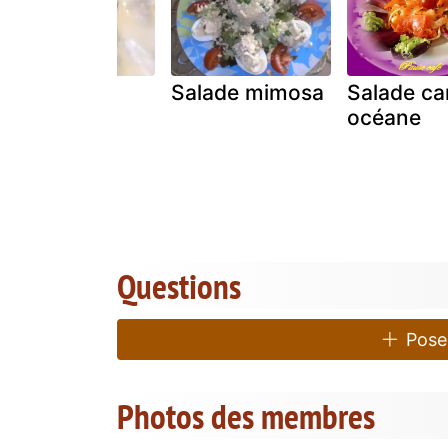
Kohlrabi en
Salade mimosa
Salade ca
salade
océane
crémeuse
Questions
Poser
Photos des membres