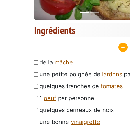
Ingrédients
de la
mâche
une petite poignée de
lardons
pa
quelques tranches de
tomates
1
oeuf
par personne
quelques cerneaux de noix
une bonne
vinaigrette