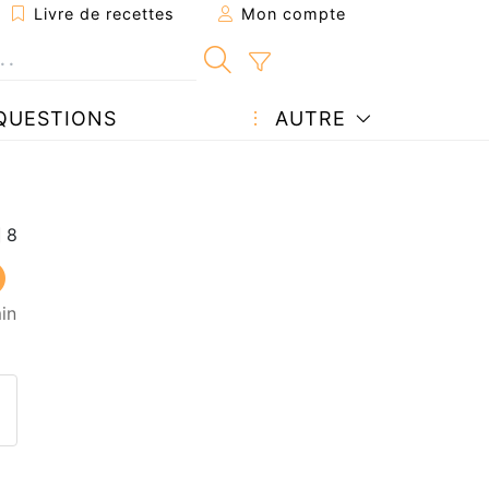
Livre de recettes
Mon compte
QUESTIONS
AUTRE
in
ecette à un ami
ette page
 une question à l'auteur
ublier votre photo de cette r