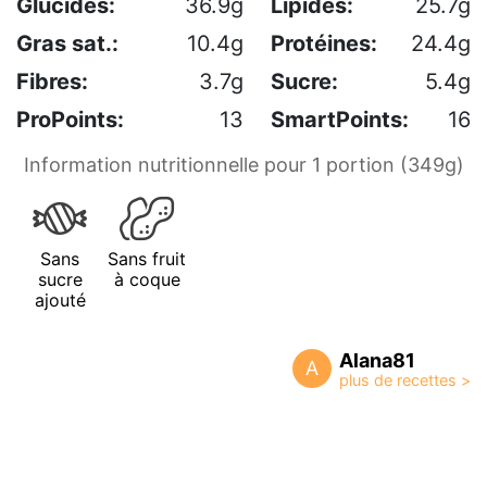
Glucides:
36.9g
Lipides:
25.7g
Gras sat.:
10.4g
Protéines:
24.4g
Fibres:
3.7g
Sucre:
5.4g
ProPoints:
13
SmartPoints:
16
Information nutritionnelle pour 1 portion (349g)
Sans
Sans fruit
sucre
à coque
ajouté
Alana81
A