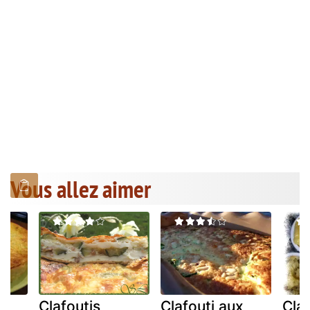
Vous allez aimer
Clafoutis
Clafouti aux
Claf