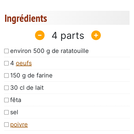
Ingrédients
4
environ 500 g de ratatouille
4
oeufs
150 g de farine
30 cl de lait
fêta
sel
poivre