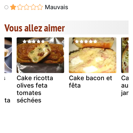
Mauvais
Vous allez aimer
is
Cake ricotta
Cake bacon et
Cak
olives feta
fêta
aux
tomates
jam
feta
séchées