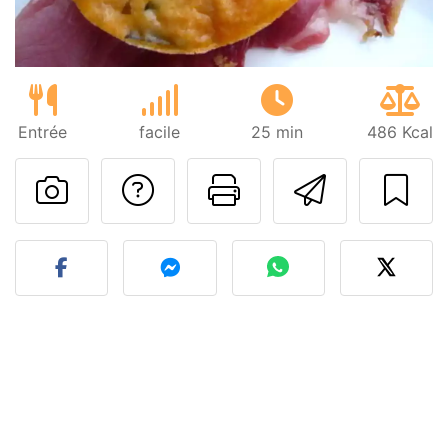
Entrée
facile
25 min
486 Kcal
Poser une question
Imprimer cet
Envoyer
Publier votre photo de cet