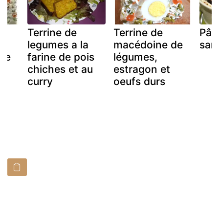
Terrine de
Terrine de
Pât
legumes a la
macédoine de
sang
de
farine de pois
légumes,
chiches et au
estragon et
curry
oeufs durs