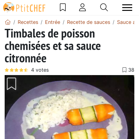
Recettes
Entrée
Recette de sauces
Sauce au
Timbales de poisson
chemisées et sa sauce
citronnée