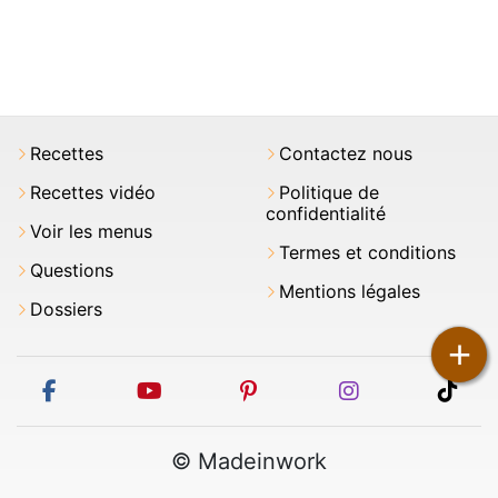
Recettes
Contactez nous
Recettes vidéo
Politique de
confidentialité
Voir les menus
Termes et conditions
Questions
Mentions légales
Dossiers
+
facebook
youtube
pinterest
instagram
tikt
© Madeinwork