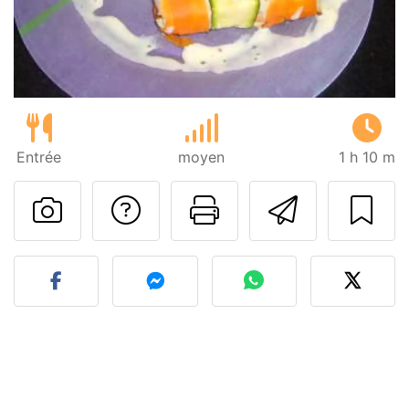
Entrée
moyen
1 h 10 m
Poser une question
Imprimer cet
Envoyer
Publier votre photo de cet