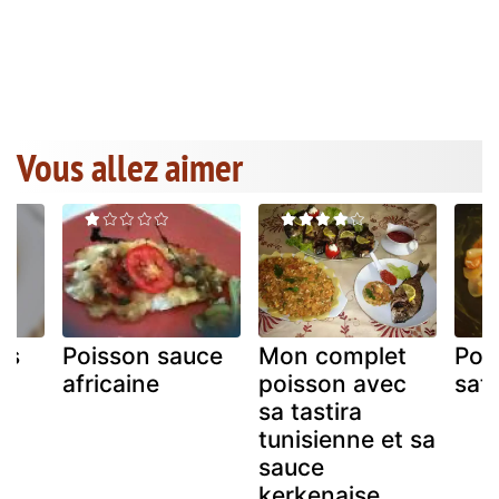
Vous allez aimer
es
Poisson sauce
Mon complet
Poi
africaine
poisson avec
sat
sa tastira
tunisienne et sa
sauce
kerkenaise