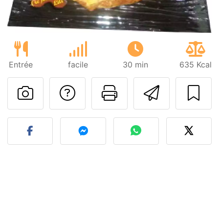
Entrée
facile
30 min
635 Kcal
Poser une question
Imprimer cet
Envoyer
Publier votre photo de cet