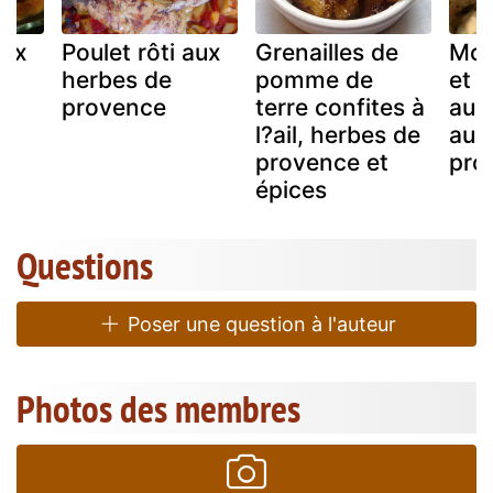
aux
Poulet rôti aux
Grenailles de
Mon
herbes de
pomme de
et 
provence
terre confites à
aux 
l?ail, herbes de
aux
provence et
pro
épices
Questions
Poser une question à l'auteur
Photos des membres