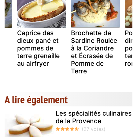
Caprice des
Brochette de
Poul
dieux pané et
Sardine Roulée
dim
t
pommes de
à la Coriandre
pom
terre grenaille
et Écrasée de
terr
au airfryer
Pomme de
rom
Terre
A lire également
Les spécialités culinaires
de la Provence