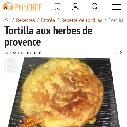
Recettes
Entrée
Recette de tortillas
Tortilla
Tortilla aux herbes de
provence
votez maintenant