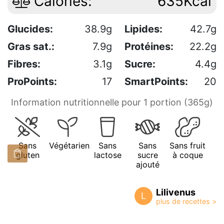
Calories:
635Kcal
Glucides:
38.9g
Lipides:
42.7g
Gras sat.:
7.9g
Protéines:
22.2g
Fibres:
3.1g
Sucre:
4.4g
ProPoints:
17
SmartPoints:
20
Information nutritionnelle pour 1 portion (365g)
Sans
Végétarien
Sans
Sans
Sans fruit
gluten
lactose
sucre
à coque
ajouté
Lilivenus
L