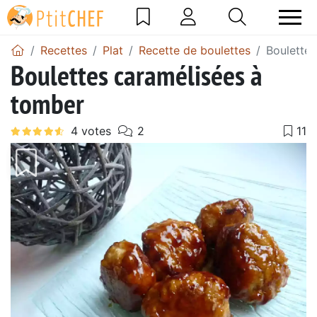
Recettes
Plat
Recette de boulettes
Boulettes
Boulettes caramélisées à
tomber