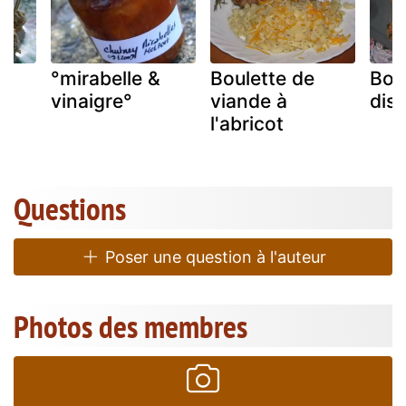
u
°mirabelle &
Boulette de
Boul
vinaigre°
viande à
dist
l'abricot
Questions
Poser une question à l'auteur
Photos des membres