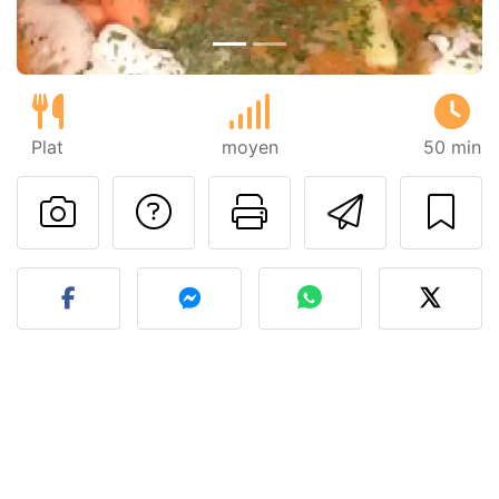
Plat
moyen
50 min
Poser une question
Imprimer cet
Envoyer
Publier votre photo de cet