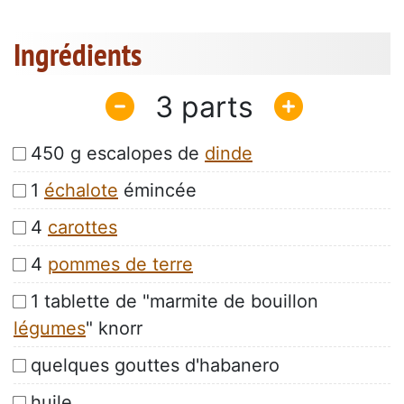
Ingrédients
3
450 g escalopes de
dinde
1
échalote
émincée
4
carottes
4
pommes de terre
1 tablette de "marmite de bouillon
légumes
" knorr
quelques gouttes d'habanero
huile,