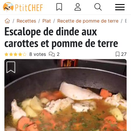
Recettes
Plat
Recette de pomme de terre
Es
Escalope de dinde aux
carottes et pomme de terre
Précédent
Suiv