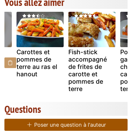
Vous allez aimer
Carottes et
Fish-stick
Pot
pommes de
accompagné
garn
es
terre au ras el
de frites de
chou
hanout
carotte et
caro
pommes de
pom
terre
terr
Questions
Poser une question à l'auteur