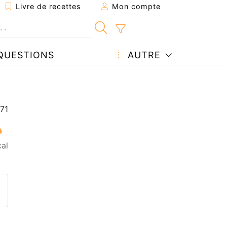
Livre de recettes
Mon compte
QUESTIONS
AUTRE
al
ecette à un ami
ette page
 une question à l'auteur
ublier votre photo de cette r