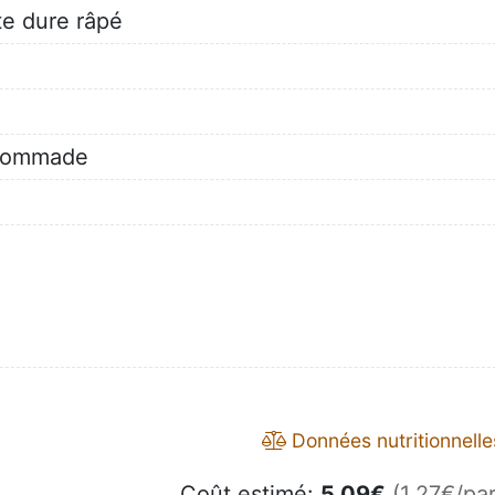
te dure râpé
 pommade
Données nutritionnelle
Coût estimé:
5.09
€
(1.27€/par