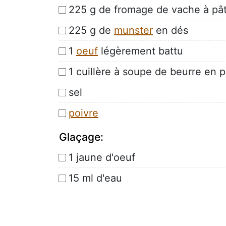
225 g de fromage de vache à pâ
225 g de
munster
en dés
1
oeuf
légèrement battu
1 cuillère à soupe de beurre en
sel
poivre
Glaçage:
1 jaune d'oeuf
15 ml d'eau