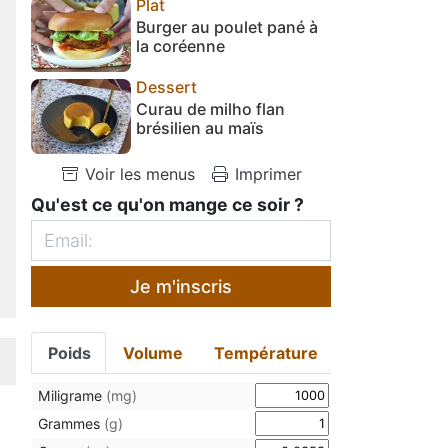
Plat
Burger au poulet pané à
la coréenne
Dessert
Curau de milho flan
brésilien au maïs
Voir les menus
Imprimer
Qu'est ce qu'on mange ce soir ?
Je m'inscris
Poids
Volume
Température
Miligrame
(mg)
Grammes
(g)