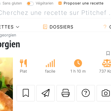
Sans gluten
Végétarien
Proposer une recette
ETTES
DOSSIERS
 georgien
orgien
Plat
facile
1 h 10 m
737 Kc
Envoyer cette r
Imprimer c
Poser
P