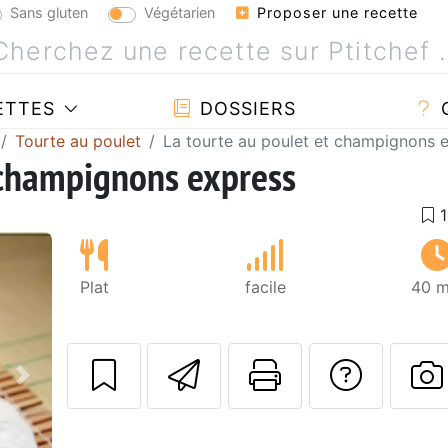
Sans gluten
Végétarien
Proposer une recette
ETTES
DOSSIERS
Tourte au poulet
La tourte au poulet et champignons 
 champignons express
Plat
facile
40 m
Envoyer cette r
Imprimer c
Poser
Suivant
P