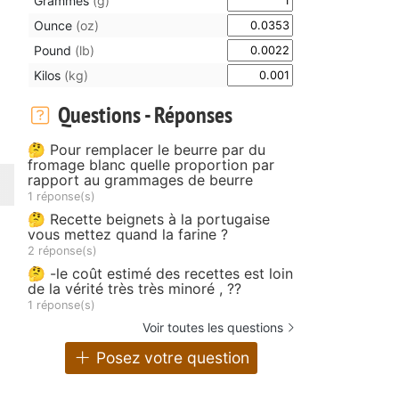
Grammes
(g)
Ounce
(oz)
Pound
(lb)
Kilos
(kg)
Questions - Réponses
🤔 Pour remplacer le beurre par du
fromage blanc quelle proportion par
rapport au grammages de beurre
1 réponse(s)
🤔 Recette beignets à la portugaise
vous mettez quand la farine ?
2 réponse(s)
🤔 -le coût estimé des recettes est loin
de la vérité très très minoré , ??
1 réponse(s)
Voir toutes les questions
Posez votre question