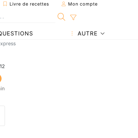
Livre de recettes
Mon compte
QUESTIONS
AUTRE
express
in
ecette à un ami
ette page
 une question à l'auteur
ublier votre photo de cette r