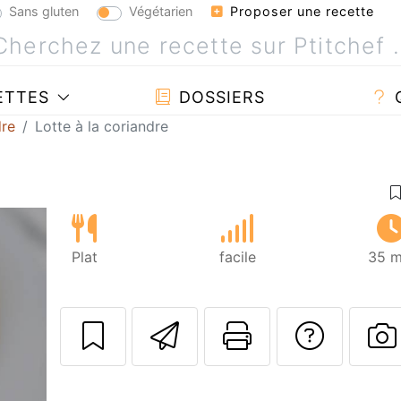
Sans gluten
Végétarien
Proposer une recette
ETTES
DOSSIERS
dre
Lotte à la coriandre
Plat
facile
35 m
Envoyer cette r
Imprimer c
Poser
P