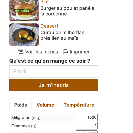
Plat
Burger au poulet pané à
la coréenne
Dessert
Curau de milho flan
brésilien au maïs
Voir les menus
Imprimer
Qu'est ce qu'on mange ce soir ?
Je m'inscris
Poids
Volume
Température
Miligrame
(mg)
Grammes
(g)