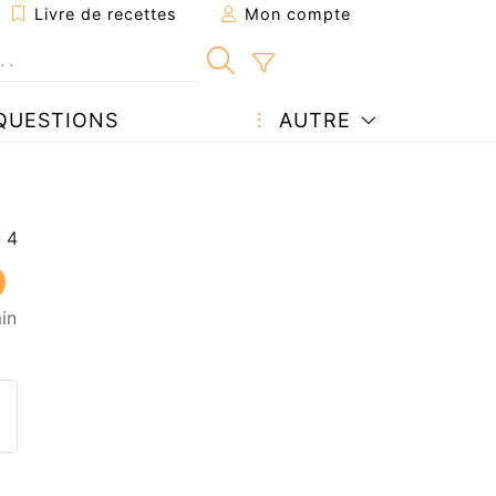
Livre de recettes
Mon compte
QUESTIONS
AUTRE
in
ecette à un ami
ette page
 une question à l'auteur
ublier votre photo de cette r