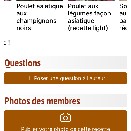
Poulet asiatique
Poulet aux
Sou
aux
légumes façon
au p
le
champignons
asiatique
par
noirs
(recette light)
réc
ue !
Questions
Poser une question à l'auteur
Photos des membres
Publier votre photo de cette recette