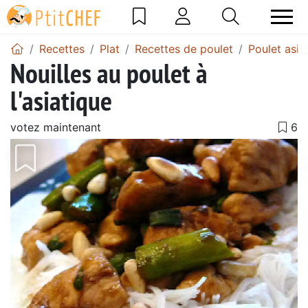
Recettes
Plat
Recettes de poulet
Poulet asia
Nouilles au poulet à
l'asiatique
votez maintenant