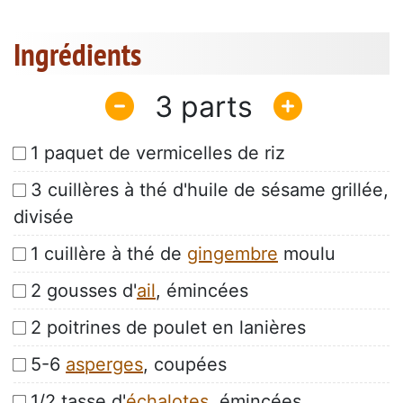
Ingrédients
3
1 paquet de vermicelles de riz
3 cuillères à thé d'huile de sésame grillée,
divisée
1 cuillère à thé de
gingembre
moulu
2 gousses d'
ail
, émincées
2 poitrines de poulet en lanières
5-6
asperges
, coupées
1/2 tasse d'
échalotes
, émincées