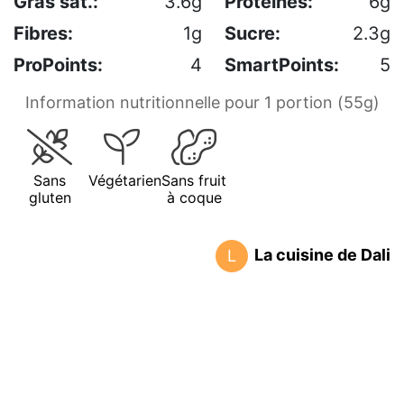
Gras sat.:
3.6g
Protéines:
6g
Fibres:
1g
Sucre:
2.3g
ProPoints:
4
SmartPoints:
5
Information nutritionnelle pour 1 portion (55g)
Sans
Végétarien
Sans fruit
gluten
à coque
La cuisine de Dali
L