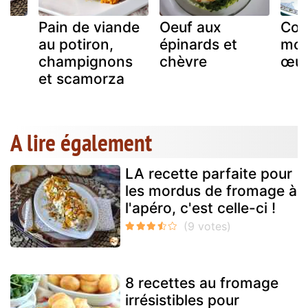
os
Pain de viande
Oeuf aux
Cou
au potiron,
épinards et
moz
champignons
chèvre
œuf
et scamorza
A lire également
LA recette parfaite pour
les mordus de fromage à
l'apéro, c'est celle-ci !
8 recettes au fromage
irrésistibles pour