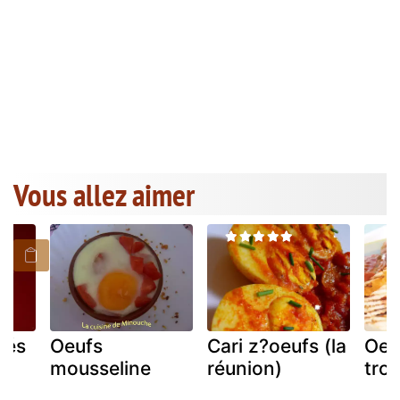
Vous allez aimer
lés
Oeufs
Cari z?oeufs (la
Oeu
mousseline
réunion)
tro