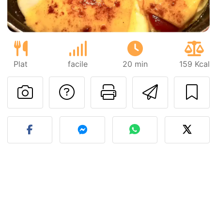
Plat
facile
20 min
159 Kcal
Poser une question
Imprimer cet
Envoyer
Publier votre photo de cet