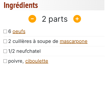
Ingrédients
2
6
oeufs
2 cuillères à soupe de
mascarpone
1/2 neufchatel
poivre,
ciboulette