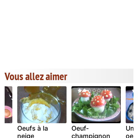
Vous allez aimer
Oeufs à la
Oeuf-
Ume
neige
champignon
oeuf