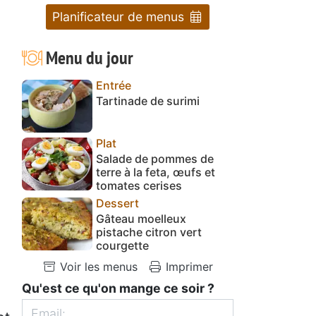
Planificateur de menus
Menu du jour
Entrée
Tartinade de surimi
Plat
Salade de pommes de
terre à la feta, œufs et
tomates cerises
Dessert
Gâteau moelleux
pistache citron vert
courgette
Voir les menus
Imprimer
Qu'est ce qu'on mange ce soir ?