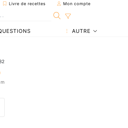
Livre de recettes
Mon compte
QUESTIONS
AUTRE
5 m
ecette à un ami
ette page
 une question à l'auteur
ublier votre photo de cette r