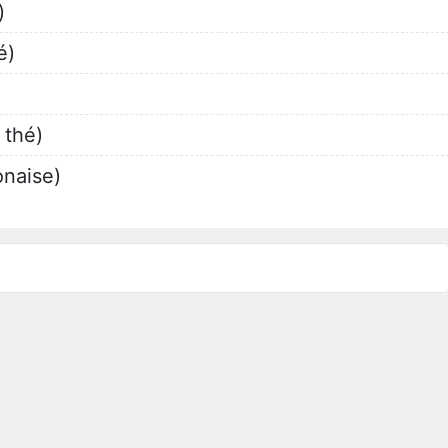
)
é)
 thé)
onaise)