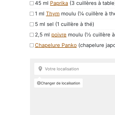
45 ml
Paprika
(3 cuillères à table
1 ml
Thym
moulu (¼ cuillère à th
5 ml sel (1 cuillère à thé)
2,5 ml
poivre
moulu (½ cuillère à
Chapelure Panko
(chapelure jap