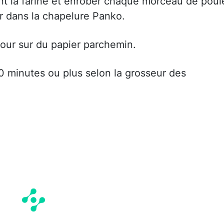
nt la farine et enrober chaque morceau de poul
r dans la chapelure Panko.
four sur du papier parchemin.
0 minutes ou plus selon la grosseur des