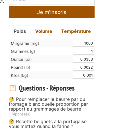
et
Je m'inscris
Poids
Volume
Température
Miligrame
(mg)
Grammes
(g)
Ounce
(oz)
Pound
(lb)
Kilos
(kg)
Questions - Réponses
🤔 Pour remplacer le beurre par du
fromage blanc quelle proportion par
rapport au grammages de beurre
1 réponse(s)
🤔 Recette beignets à la portugaise
vous mettez quand la farine ?