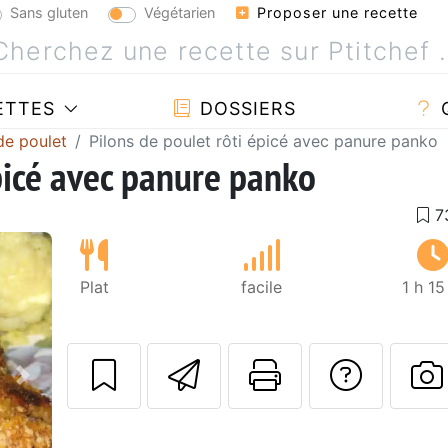
Sans gluten
Végétarien
Proposer une recette
ETTES
DOSSIERS
de poulet
Pilons de poulet rôti épicé avec panure panko
picé avec panure panko
Plat
facile
1 h 1
Envoyer cette r
Imprimer c
Poser
Suivant
P