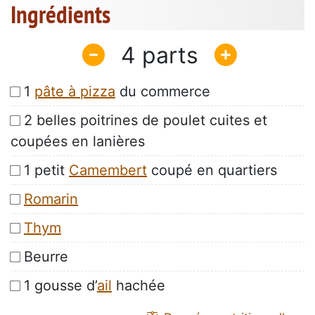
Ingrédients
4
1
pâte à pizza
du commerce
2 belles poitrines de poulet cuites et
coupées en lanières
1 petit
Camembert
coupé en quartiers
Romarin
Thym
Beurre
1 gousse d’
ail
hachée