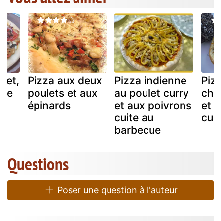
let,
Pizza aux deux
Pizza indienne
Pizz
 de
poulets et aux
au poulet curry
cha
épinards
et aux poivrons
et 
cuite au
cur
barbecue
Questions
Poser une question à l'auteur