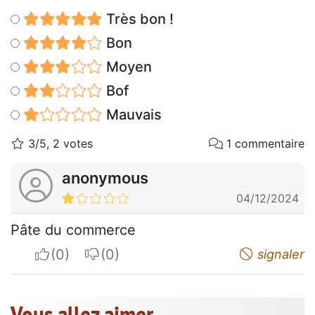
Très bon !
Bon
Moyen
Bof
Mauvais
3/5, 2 votes
1 commentaire
anonymous
04/12/2024
Pâte du commerce
I apreciate
I do not appreciate
signaler
Vous allez aimer