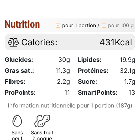
Nutrition
pour 1 portion
/
pour 100 g
Calories:
431Kcal
Glucides:
30g
Lipides:
19.9g
Gras sat.:
11.3g
Protéines:
32.1g
Fibres:
2.2g
Sucre:
1.7g
ProPoints:
11
SmartPoints:
13
Information nutritionnelle pour 1 portion (187g)
Sans
Sans fruit
oeuf
à coque