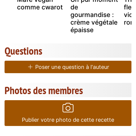
comme cwarot
de
fleu
gourmandise :
viol
crème végétale
rom
épaisse
Questions
Poser une question à l'auteur
Photos des membres
Publier votre photo de cette recette