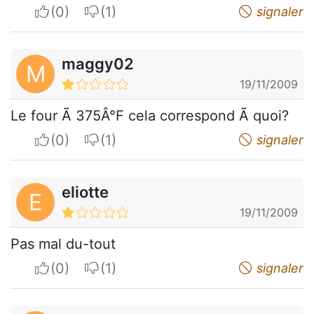
I apreciate
I do not appreciate
signaler
maggy02
M
19/11/2009
Le four Ã 375Â°F cela correspond Ã quoi?
I apreciate
I do not appreciate
signaler
eliotte
E
19/11/2009
Pas mal du-tout
I apreciate
I do not appreciate
signaler