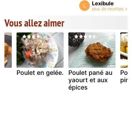
Lexibule
L
Vous allez aimer
Poulet en gelée.
Poulet pané au
Pou
yaourt et aux
pim
épices