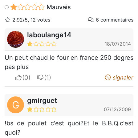
Mauvais
2.92/5, 12 votes
6 commentaires
laboulange14
18/07/2014
Un peut chaud le four en france 250 degres
pas plus
I apreciate
I do not appreciate
signaler
gmirguet
G
07/12/2009
!bs de poulet c'est quoi?Et le B.B.Q.c'est
quoi?