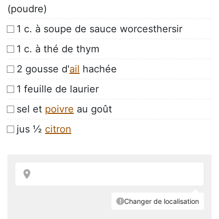
(poudre)
1 c. à soupe de sauce worcesthersir
1 c. à thé de thym
2 gousse d'
ail
hachée
1 feuille de laurier
sel et
poivre
au goût
jus ½
citron