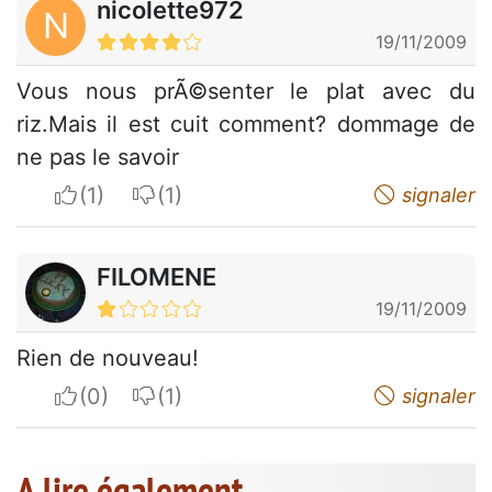
nicolette972
N
19/11/2009
Vous nous prÃ©senter le plat avec du
riz.Mais il est cuit comment? dommage de
ne pas le savoir
I apreciate
I do not appreciate
signaler
FILOMENE
19/11/2009
Rien de nouveau!
I apreciate
I do not appreciate
signaler
A lire également