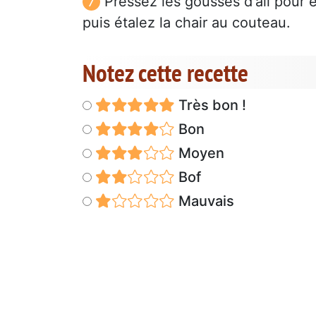
Pressez les gousses d'ail pour éj
puis étalez la chair au couteau.
Notez cette recette
Très bon !
Bon
Moyen
Bof
Mauvais