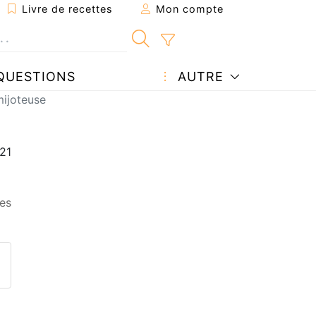
Livre de recettes
Mon compte
QUESTIONS
AUTRE
mijoteuse
es
ecette à un ami
ette page
 une question à l'auteur
ublier votre photo de cette r