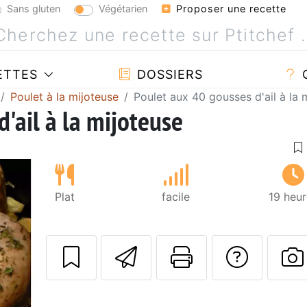
Sans gluten
Végétarien
Proposer une recette
ETTES
DOSSIERS
Poulet à la mijoteuse
Poulet aux 40 gousses d'ail à la 
'ail à la mijoteuse
Plat
facile
19 heur
Envoyer cette r
Imprimer c
Poser
P